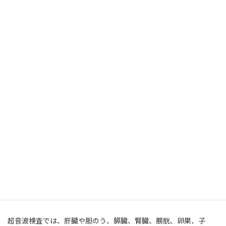
超音波検査は、痛みや放射線による被ばくの心配がなく、体への
負担が少ない検査です。
そのため、妊婦や高齢者も検査を受けることができます。
超音波検査で発見できる主ながん
超音波検査では、肝臓や胆のう、膵臓、腎臓、膀胱、卵巣、子